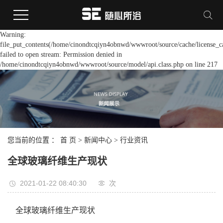
Warning:
file_put_contents(/home/cinondtcqiyn4obnwd/wwwroot/source/cache/license_c
failed to open stream: Permission denied in
/home/cinondtcqiyn4obnwd/wwwroot/source/model/api.class.php on line 217
您当前的位置 ：
首 页
>
新闻中心
>
行业资讯
全球玻璃纤维生产现状
2021-01-22 08:40:30
次
全球玻璃纤维生产现状