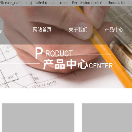
icense_cache.php): failed to open stream: Permission denied in /home/cinon
网站首页
关于我们
产品中心