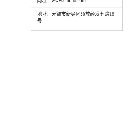
网址：www.cinond.com
地址：无锡市新吴区硕放经发七路18
号