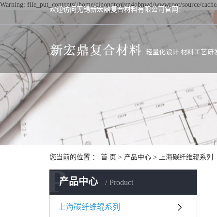
Warning: file_put_contents(/home/cinondtcqiyn4obnwd/wwwroot/source/cache/l
欢迎访问无锡新宏鼎复合材料有限公司官网！
您当前的位置 ：
首 页
>
产品中心
>
上海碳纤维辊系列
P
产品中心
Product
上海碳纤维辊系列