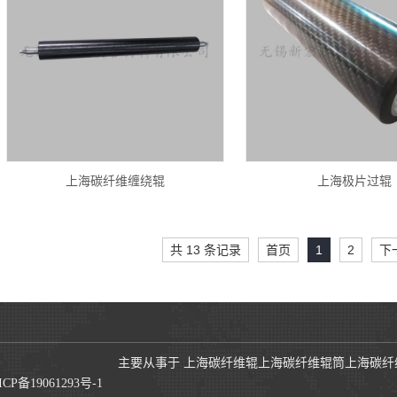
上海碳纤维缠绕辊
上海极片过辊
共 13 条记录
首页
1
2
下
主要从事于
上海碳纤维辊
上海碳纤维辊筒
上海碳纤
ICP备19061293号-1